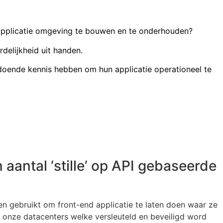
 applicatie omgeving te bouwen en te onderhouden?
delijkheid uit handen.
doende kennis hebben om hun applicatie operationeel te
 welke technologie en beveiligingseisen het beste bij uw
aantal ‘stille’ op API gebaseerde
en samen met u de omgeving schetsen kijken
uit backend- en frontend ontwikkelaars, testers en een
ltants mee om de beste manier voor operationele
tificeerde datacenters op Nederlandse bodem.
oogde tijdslijnen worden bekeken en er worden MVP eisen
7 infrastructuur monitoring (NOC) en Security Monitoring
elease.
en gebruikt om front-end applicatie te laten doen waar ze
ingsincidenten. De beoogde tijdslijnen worden bekeken
 onze datacenters welke versleuteld en beveiligd word