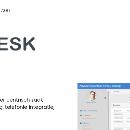
17:00
rissoftware
hte salarispakket.
0 MKB-ers – waarvan 5.000
toren – vertrouwen op de software van Loon