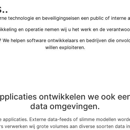
..
ne technologie en beveiligingseisen een public of interne
kkeling en operatie nemen wij u het werk en de verantwoor
We helpen software ontwikkelaars en bedrijven die onvol
willen exploiteren.
r
en ontwerpen wij de voor u benodigde omgeving en bekijken
applicaties ontwikkelen we ook een 
l van de gehele oplossing. Nadat onze applicatie architect
manager word een ontwikkelteam gekozen. Het team bestaat 
om die af te dekken. Daarnaast kijken infrastructuur consu
.
ns in Microsoft Azure, Amazon AWS of in onze eigen gecer
data omgevingen.
ken worden besproken en voortgang word besproken. De be
ren wij de infrastructuur en voorzien de omgeving van 24×
isen (Most Viable Product) eisen bepaald voor de eerste r
e.
rne applicaties. Externe data-feeds of slimme modellen word
 99,99% en scoren 100% bij het tegenhouden van beveilig
 verwerken wij grote volumes aan diverse soorten data in