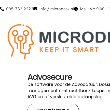
085-782 2222
info@microdesk.nl
Ma - Vr: 9:00 - 
Loon Sala
Het meest verkoc
Al meer dan 8.90
administratiekan